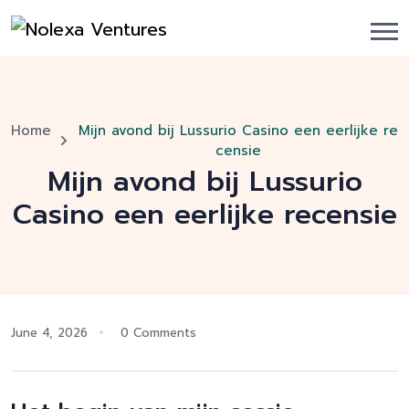
Home
Mijn avond bij Lussurio Casino een eerlijke re
censie
Mijn avond bij Lussurio
Casino een eerlijke recensie
June 4, 2026
0 Comments