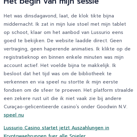
Het begin van mijn sessie
Het was dinsdagavond, laat, de klok tikte bijna
middernacht. Ik zat in mijn luie stoel met mijn tablet
op schoot, klaar om het aanbod van Lussurio eens
goed te bekijken. De website laadde direct. Geen
vertraging, geen haperende animaties. Ik klikte op de
registratieknop en binnen enkele minuten was mijn
account actief. Het voelde bijna te makkelijk. Ik
besloot dat het tijd was om de bibliotheek te
verkennen en via speel nu stortte ik mijn eerste
fondsen om de sfeer te proeven. Het platform straalde
een zekere rust uit die ik niet vaak zie bij andere
Curaçao-gelicentieerde casino’s onder Goodwin N.V.
speel nu
Lussurio Casino startet jetzt Auszahlungen in
Kryptowaehrungen fuer alle Spieler